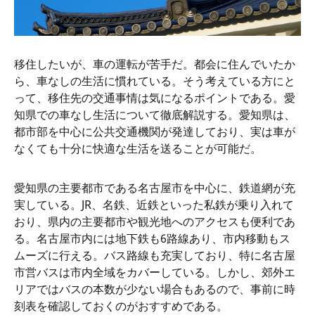
移住したいが、車の運転が苦手だ。都会に住んでいたか
ら、車なしの生活に慣れている。そう考えている方にと
って、移住先の交通事情は気になるポイントである。愛
知県での車なし生活について徹底解説する。愛知県は、
都市部を中心に公共交通機関が発達しており、実は車が
なくても十分に快適な生活を送ることが可能だ。
愛知県の主要都市である名古屋市を中心に、鉄道網が充
実している。JR、名鉄、近鉄といった私鉄が乗り入れて
おり、県内の主要都市や観光地へのアクセスも便利であ
る。名古屋市内には地下鉄も6路線あり、市内移動もス
ムーズに行える。バス路線も充実しており、特に名古屋
市営バスは市内全域をカバーしている。しかし、郊外エ
リアではバスの本数が少ない場合もあるので、事前に時
刻表を確認しておくのがおすすめである。