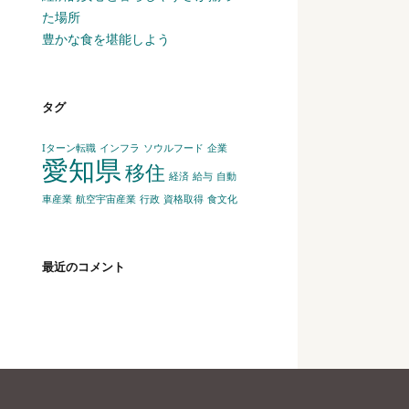
た場所
豊かな食を堪能しよう
タグ
Iターン転職
インフラ
ソウルフード
企業
愛知県
移住
経済
給与
自動
車産業
航空宇宙産業
行政
資格取得
食文化
最近のコメント